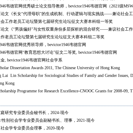
ctor1946韦德官网优秀硕士论文指导教师，bevictor1946韦德官网（2021级M
工论文《长女“代理母职”的生成机制、行动逻辑与现实挑战——兼论社会
社会工作老员工论坛暨第七届研究生论坛征文大赛本科组一等奖
工论文《“男孩偏好”与女性双重身份多层探析的混合研究——兼议社会工
工作老员工论坛暨第七届研究生论坛征文大赛本科组二等奖
or1946韦德官网优秀班导师，bevictor1946韦德官网
tor1946韦德官网“教育思想大讨论”征文二等奖, bevictor1946韦德官网
, bevictor1946韦德官网社会学系
lar Dissertation Awards 2011, The Chinese University of Hong Kong
ai Lin Scholarship for Sociological Studies of Family and Gender Issues, D
ong Kong
olarship Programme for Research Excellence-CNOOC Grants for 2008-09, T
庭研究专业委员会秘书长，2024-现今
/性别社会学专业委员会副秘书长、理事，2021-现今
社会学专业委员会理事，2020-现今