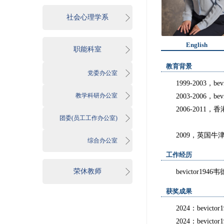
社会心理学系
English
职能科室
教育背景
党委办公室
1999-2003
教学科研办公室
2003-2006
2006-20
团委(员工工作办公室)
2009，英国
综合办公室
工作经历
荣休教师
bevictor1
获奖成果
2024：bevic
2024
：bevic