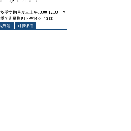
dupingATnankai.edu.cn
秋季学期星期三上午10:00-12:00；春
季学期星期四下午14:00-16:00
究课题
讲授课程